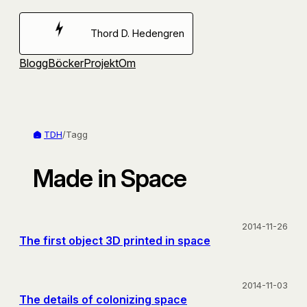
Hoppa
till
Thord D. Hedengren
innehåll
Blogg
Böcker
Projekt
Om
TDH
/
Tagg
Made in Space
2014-11-26
The first object 3D printed in space
2014-11-03
The details of colonizing space