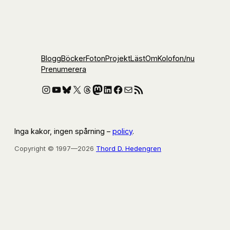
Blogg
Böcker
Foton
Projekt
Läst
Om
Kolofon
/nu
Prenumerera
Instagram
YouTube
Bluesky
X
Threads
Mastodon
LinkedIn
Facebook
E-post
RSS-flöde
Inga kakor, ingen spårning –
policy
.
Copyright © 1997—2026
Thord D. Hedengren