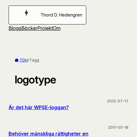
Hoppa
till
Thord D. Hedengren
innehåll
Blogg
Böcker
Projekt
Om
TDH
/
Tagg
logotype
2012-07-17
Är det här WPSE-loggan?
2011-05-18
Behöver mänskliga rättigheter en