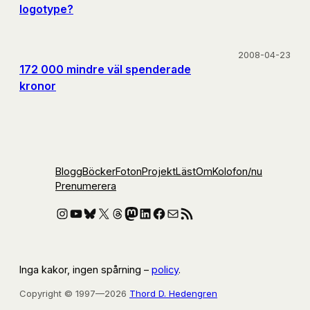
logotype?
2008-04-23
172 000 mindre väl spenderade
kronor
Blogg
Böcker
Foton
Projekt
Läst
Om
Kolofon
/nu
Prenumerera
Instagram
YouTube
Bluesky
X
Threads
Mastodon
LinkedIn
Facebook
E-post
RSS-flöde
Inga kakor, ingen spårning –
policy
.
Copyright © 1997—2026
Thord D. Hedengren