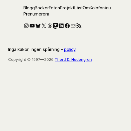
Blogg
Böcker
Foton
Projekt
Läst
Om
Kolofon
/nu
Prenumerera
Instagram
YouTube
Bluesky
X
Threads
Mastodon
LinkedIn
Facebook
E-post
RSS-flöde
Inga kakor, ingen spårning –
policy
.
Copyright © 1997—2026
Thord D. Hedengren