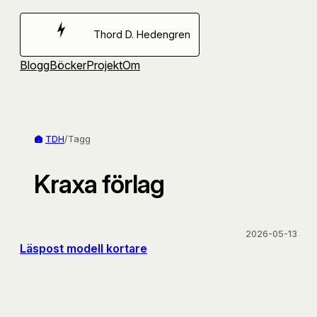
Hoppa
till
Thord D. Hedengren
innehåll
Blogg
Böcker
Projekt
Om
TDH
/
Tagg
Kraxa förlag
2026-05-13
Läspost modell kortare