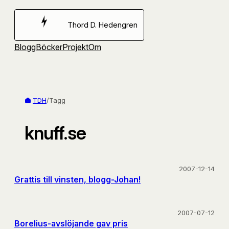
Hoppa
till
Thord D. Hedengren
innehåll
Blogg
Böcker
Projekt
Om
TDH
/
Tagg
knuff.se
2007-12-14
Grattis till vinsten, blogg-Johan!
2007-07-12
Borelius-avslöjande gav pris