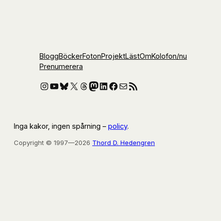
Blogg
Böcker
Foton
Projekt
Läst
Om
Kolofon
/nu
Prenumerera
Instagram
YouTube
Bluesky
X
Threads
Mastodon
LinkedIn
Facebook
E-post
RSS-flöde
Inga kakor, ingen spårning –
policy
.
Copyright © 1997—2026
Thord D. Hedengren