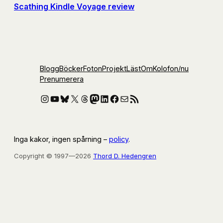
Scathing Kindle Voyage review
Blogg
Böcker
Foton
Projekt
Läst
Om
Kolofon
/nu
Prenumerera
Instagram
YouTube
Bluesky
X
Threads
Mastodon
LinkedIn
Facebook
E-post
RSS-flöde
Inga kakor, ingen spårning –
policy
.
Copyright © 1997—2026
Thord D. Hedengren