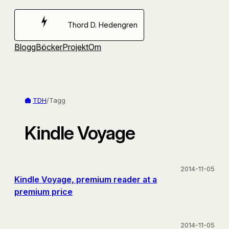
Hoppa
till
Thord D. Hedengren
innehåll
Blogg
Böcker
Projekt
Om
TDH
/
Tagg
Kindle Voyage
2014-11-05
Kindle Voyage, premium reader at a
premium price
2014-11-05