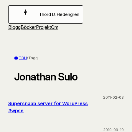
Hoppa
till
Thord D. Hedengren
innehåll
Blogg
Böcker
Projekt
Om
TDH
/
Tagg
Jonathan Sulo
2011-02-03
Supersnabb server för WordPress
#wpse
2010-09-19