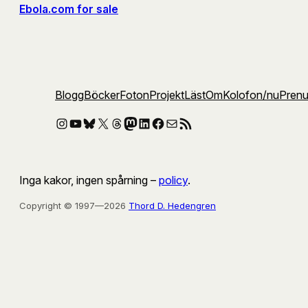
Ebola.com for sale
Blogg
Böcker
Foton
Projekt
Läst
Om
Kolofon
/nu
Pren
Instagram
YouTube
Bluesky
X
Threads
Mastodon
LinkedIn
Facebook
E-post
RSS-flöde
Inga kakor, ingen spårning –
policy
.
Copyright © 1997—2026
Thord D. Hedengren