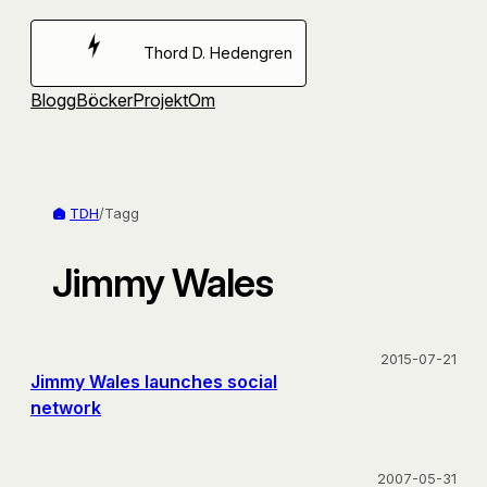
Hoppa
till
Thord D. Hedengren
innehåll
Blogg
Böcker
Projekt
Om
TDH
/
Tagg
Jimmy Wales
2015-07-21
Jimmy Wales launches social
network
2007-05-31