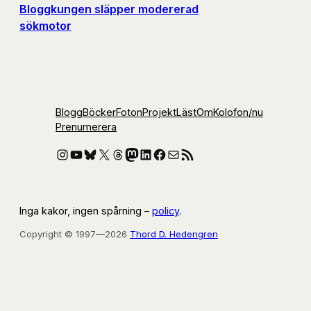
Bloggkungen släpper modererad
sökmotor
Blogg
Böcker
Foton
Projekt
Läst
Om
Kolofon
/nu
Prenumerera
Instagram
YouTube
Bluesky
X
Threads
Mastodon
LinkedIn
Facebook
E-post
RSS-flöde
Inga kakor, ingen spårning –
policy
.
Copyright © 1997—2026
Thord D. Hedengren