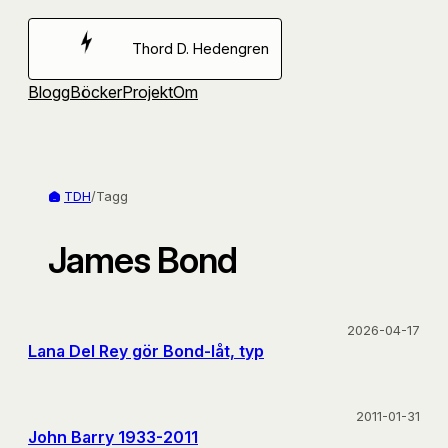
Hoppa
till
Thord D. Hedengren
innehåll
Blogg
Böcker
Projekt
Om
TDH
/
Tagg
James Bond
2026-04-17
Lana Del Rey gör Bond-låt, typ
2011-01-31
John Barry 1933-2011