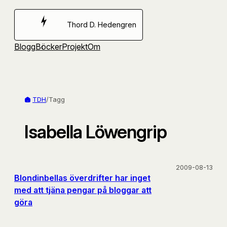
Hoppa
till
Thord D. Hedengren
innehåll
Blogg
Böcker
Projekt
Om
TDH
/
Tagg
Isabella Löwengrip
2009-08-13
Blondinbellas överdrifter har inget
med att tjäna pengar på bloggar att
göra