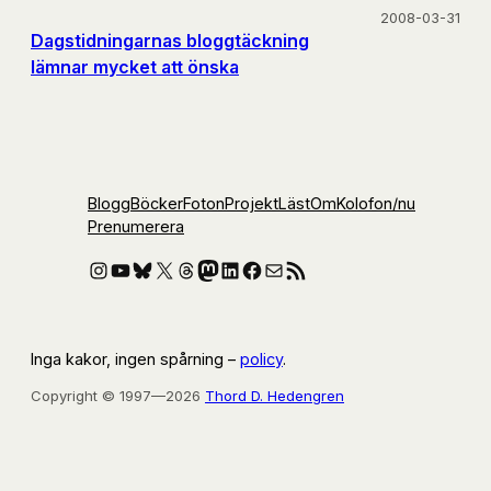
2008-03-31
Dagstidningarnas bloggtäckning
lämnar mycket att önska
Blogg
Böcker
Foton
Projekt
Läst
Om
Kolofon
/nu
Prenumerera
Instagram
YouTube
Bluesky
X
Threads
Mastodon
LinkedIn
Facebook
E-post
RSS-flöde
Inga kakor, ingen spårning –
policy
.
Copyright © 1997—2026
Thord D. Hedengren