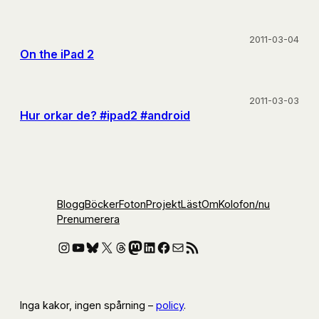
2011-03-04
On the iPad 2
2011-03-03
Hur orkar de? #ipad2 #android
Blogg
Böcker
Foton
Projekt
Läst
Om
Kolofon
/nu
Prenumerera
Instagram
YouTube
Bluesky
X
Threads
Mastodon
LinkedIn
Facebook
E-post
RSS-flöde
Inga kakor, ingen spårning –
policy
.