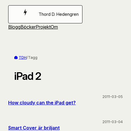
Hoppa
till
Thord D. Hedengren
innehåll
Blogg
Böcker
Projekt
Om
TDH
/
Tagg
iPad 2
2011-03-05
How cloudy can the iPad get?
2011-03-04
Smart Cover är briljant