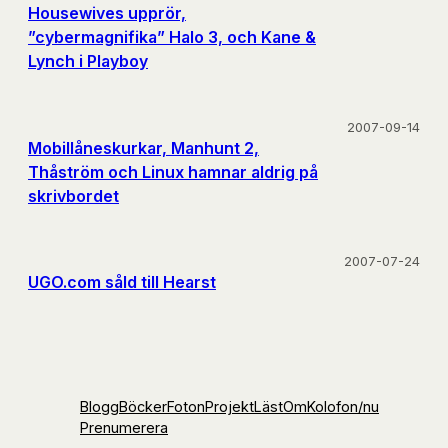
Housewives upprör,
”cybermagnifika” Halo 3, och Kane &
Lynch i Playboy
2007-09-14
Mobillåneskurkar, Manhunt 2,
Thåström och Linux hamnar aldrig på
skrivbordet
2007-07-24
UGO.com såld till Hearst
Blogg
Böcker
Foton
Projekt
Läst
Om
Kolofon
/nu
Prenumerera