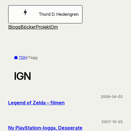
Hoppa
till
Thord D. Hedengren
innehåll
Blogg
Böcker
Projekt
Om
TDH
/
Tagg
IGN
2008-04-02
Legend of Zelda – filmen
2007-10-05
Ny PlayStation-logga, Desperate