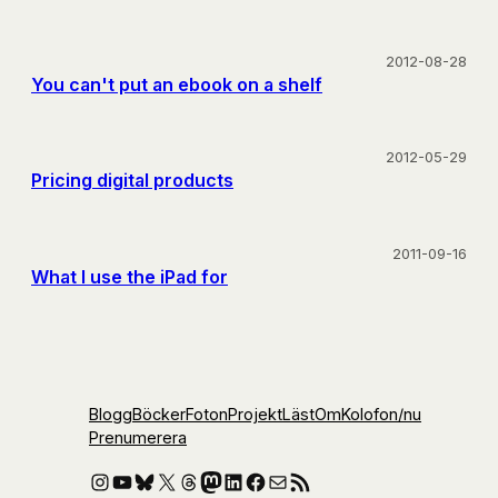
2012-08-28
You can't put an ebook on a shelf
2012-05-29
Pricing digital products
2011-09-16
What I use the iPad for
Blogg
Böcker
Foton
Projekt
Läst
Om
Kolofon
/nu
Prenumerera
Instagram
YouTube
Bluesky
X
Threads
Mastodon
LinkedIn
Facebook
E-post
RSS-flöde