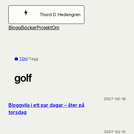
Hoppa
till
Thord D. Hedengren
innehåll
Blogg
Böcker
Projekt
Om
TDH
/
Tagg
golf
2007-06-18
Bloggvila i ett par dagar – åter på
torsdag
2007-04-10