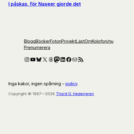
I påskas, för Naseer gjorde det
Blogg
Böcker
Foton
Projekt
Läst
Om
Kolofon
/nu
Prenumerera
Instagram
YouTube
Bluesky
X
Threads
Mastodon
LinkedIn
Facebook
E-post
RSS-flöde
Inga kakor, ingen spårning –
policy
.
Copyright © 1997—2026
Thord D. Hedengren