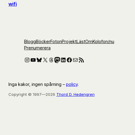
wifi
Blogg
Böcker
Foton
Projekt
Läst
Om
Kolofon
/nu
Prenumerera
Instagram
YouTube
Bluesky
X
Threads
Mastodon
LinkedIn
Facebook
E-post
RSS-flöde
Inga kakor, ingen spårning –
policy
.
Copyright © 1997—2026
Thord D. Hedengren