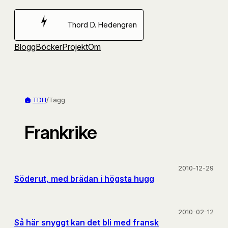
Hoppa
till
Thord D. Hedengren
innehåll
Blogg
Böcker
Projekt
Om
TDH
/
Tagg
Frankrike
2010-12-29
Söderut, med brädan i högsta hugg
2010-02-12
Så här snyggt kan det bli med fransk