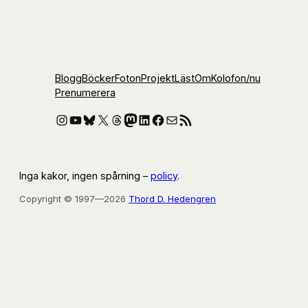
Blogg
Böcker
Foton
Projekt
Läst
Om
Kolofon
/nu
Prenumerera
Instagram
YouTube
Bluesky
X
Threads
Mastodon
LinkedIn
Facebook
E-post
RSS-flöde
Inga kakor, ingen spårning –
policy
.
Copyright © 1997—2026
Thord D. Hedengren