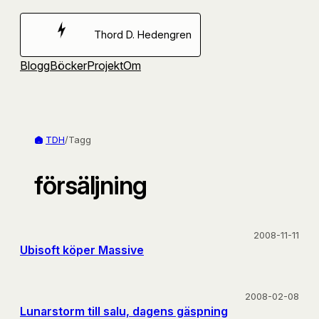
Hoppa
till
Thord D. Hedengren
innehåll
Blogg
Böcker
Projekt
Om
TDH
/
Tagg
försäljning
2008-11-11
Ubisoft köper Massive
2008-02-08
Lunarstorm till salu, dagens gäspning