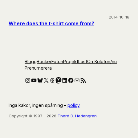
2014-10-18
Where does the t-shirt come from?
Blogg
Böcker
Foton
Projekt
Läst
Om
Kolofon
/nu
Prenumerera
Instagram
YouTube
Bluesky
X
Threads
Mastodon
LinkedIn
Facebook
E-post
RSS-flöde
Inga kakor, ingen spårning –
policy
.
Copyright © 1997—2026
Thord D. Hedengren