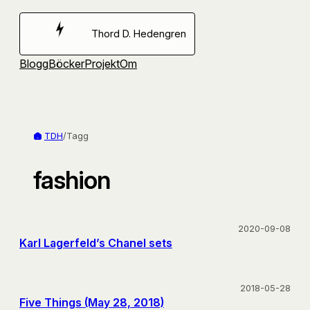
Hoppa
till
Thord D. Hedengren
innehåll
Blogg
Böcker
Projekt
Om
TDH
/
Tagg
fashion
2020-09-08
Karl Lagerfeld’s Chanel sets
2018-05-28
Five Things (May 28, 2018)