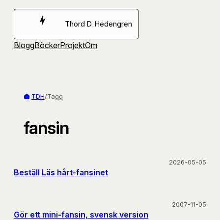
Hoppa
till
Thord D. Hedengren
innehåll
Blogg
Böcker
Projekt
Om
TDH
/
Tagg
fansin
2026-05-05
Beställ Läs hårt-fansinet
2007-11-05
Gör ett mini-fansin, svensk version