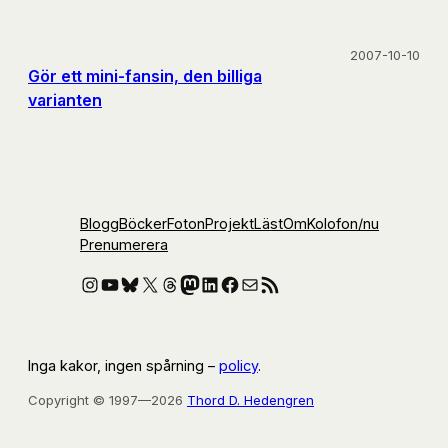
2007-10-10
Gör ett mini-fansin, den billiga
varianten
Blogg
Böcker
Foton
Projekt
Läst
Om
Kolofon
/nu
Prenumerera
Instagram
YouTube
Bluesky
X
Threads
Mastodon
LinkedIn
Facebook
E-post
RSS-flöde
Inga kakor, ingen spårning –
policy
.
Copyright © 1997—2026
Thord D. Hedengren