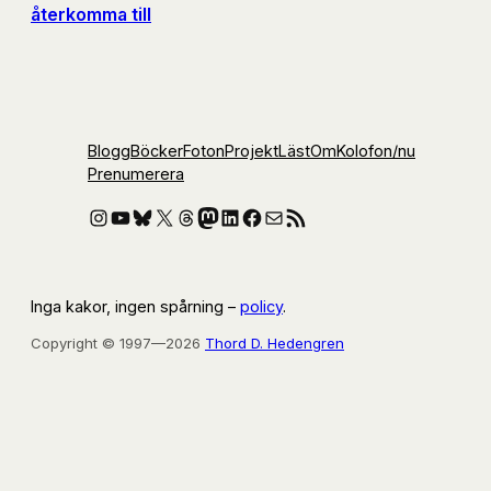
återkomma till
Blogg
Böcker
Foton
Projekt
Läst
Om
Kolofon
/nu
Prenumerera
Instagram
YouTube
Bluesky
X
Threads
Mastodon
LinkedIn
Facebook
E-post
RSS-flöde
Inga kakor, ingen spårning –
policy
.
Copyright © 1997—2026
Thord D. Hedengren