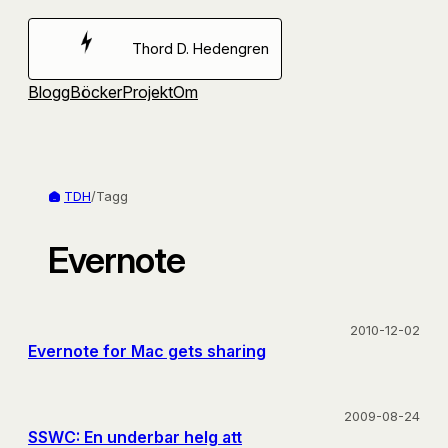
Hoppa
till
Thord D. Hedengren
innehåll
Blogg
Böcker
Projekt
Om
TDH
/
Tagg
Evernote
2010-12-02
Evernote for Mac gets sharing
2009-08-24
SSWC: En underbar helg att