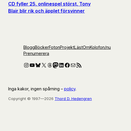
CD fyller 25, onlinespel störst, Tony
Blair blir rik och äpplet försvinner
Blogg
Böcker
Foton
Projekt
Läst
Om
Kolofon
/nu
Prenumerera
Instagram
YouTube
Bluesky
X
Threads
Mastodon
LinkedIn
Facebook
E-post
RSS-flöde
Inga kakor, ingen spårning –
policy
.
Copyright © 1997—2026
Thord D. Hedengren