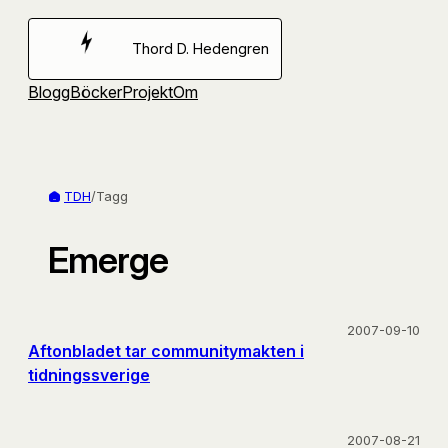
Hoppa
till
Thord D. Hedengren
innehåll
Blogg
Böcker
Projekt
Om
TDH
/
Tagg
Emerge
2007-09-10
Aftonbladet tar communitymakten i
tidningssverige
2007-08-21