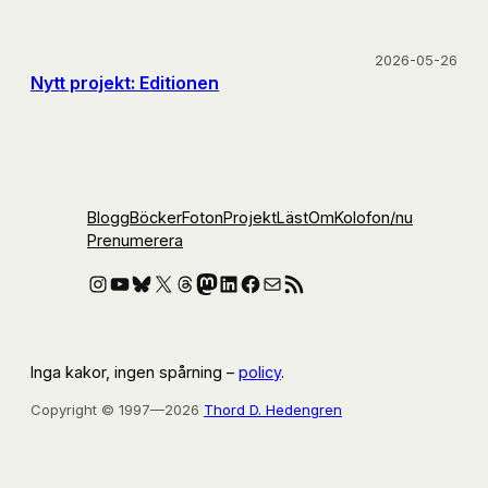
2026-05-26
Nytt projekt: Editionen
Blogg
Böcker
Foton
Projekt
Läst
Om
Kolofon
/nu
Prenumerera
Instagram
YouTube
Bluesky
X
Threads
Mastodon
LinkedIn
Facebook
E-post
RSS-flöde
Inga kakor, ingen spårning –
policy
.
Copyright © 1997—2026
Thord D. Hedengren