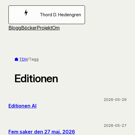
Hoppa
till
Thord D. Hedengren
innehåll
Blogg
Böcker
Projekt
Om
TDH
/
Tagg
Editionen
2026-05-29
Editionen AI
2026-05-27
Fem saker den 27 maj, 2026