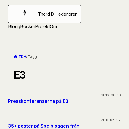
Hoppa
till
Thord D. Hedengren
innehåll
Blogg
Böcker
Projekt
Om
TDH
/
Tagg
E3
2013-06-10
Presskonferenserna på E3
2011-06-07
35+ poster på Spelbloggen från