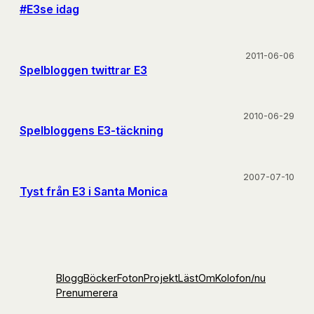
#E3se idag
2011-06-06
Spelbloggen twittrar E3
2010-06-29
Spelbloggens E3-täckning
2007-07-10
Tyst från E3 i Santa Monica
Blogg
Böcker
Foton
Projekt
Läst
Om
Kolofon
/nu
Prenumerera