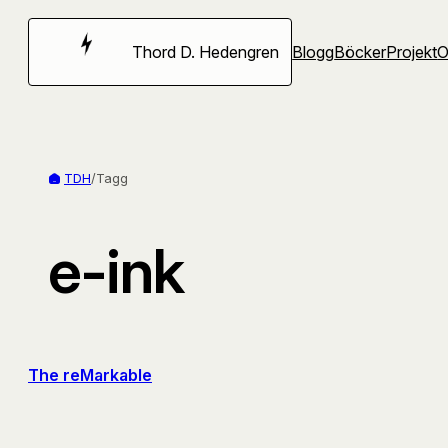
Hoppa
till
Thord D. Hedengren
Blogg
Böcker
Projekt
innehåll
TDH
/
Tagg
e-ink
The reMarkable