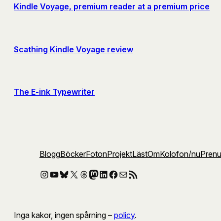
Kindle Voyage, premium reader at a premium price
Scathing Kindle Voyage review
The E-ink Typewriter
Blogg
Böcker
Foton
Projekt
Läst
Om
Kolofon
/nu
Pren
Instagram
YouTube
Bluesky
X
Threads
Mastodon
LinkedIn
Facebook
E-post
RSS-flöde
Inga kakor, ingen spårning –
policy
.