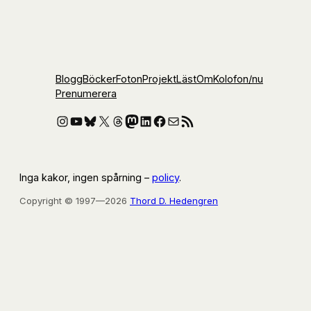
Blogg
Böcker
Foton
Projekt
Läst
Om
Kolofon
/nu
Prenumerera
Instagram
YouTube
Bluesky
X
Threads
Mastodon
LinkedIn
Facebook
E-post
RSS-flöde
Inga kakor, ingen spårning –
policy
.
Copyright © 1997—2026
Thord D. Hedengren