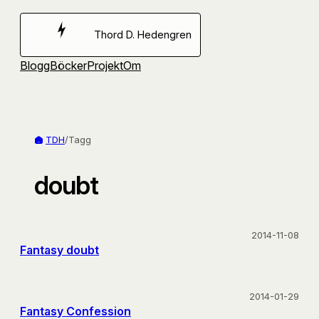
Hoppa
till
Thord D. Hedengren
innehåll
Blogg
Böcker
Projekt
Om
TDH
/
Tagg
doubt
2014-11-08
Fantasy doubt
2014-01-29
Fantasy Confession