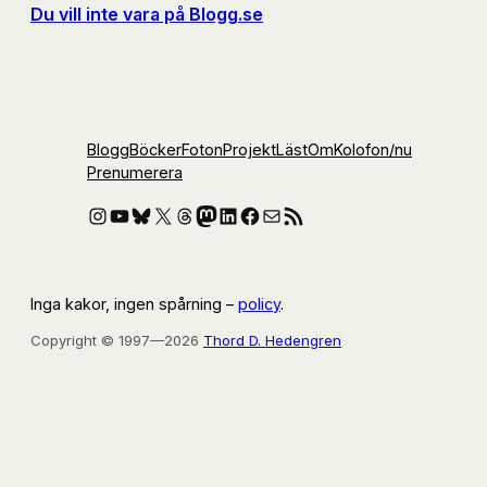
Du vill inte vara på Blogg.se
Blogg
Böcker
Foton
Projekt
Läst
Om
Kolofon
/nu
Prenumerera
Instagram
YouTube
Bluesky
X
Threads
Mastodon
LinkedIn
Facebook
E-post
RSS-flöde
Inga kakor, ingen spårning –
policy
.
Copyright © 1997—2026
Thord D. Hedengren