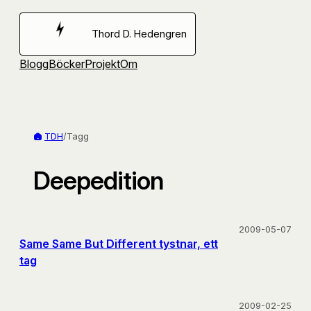
Hoppa
till
Thord D. Hedengren
innehåll
Blogg
Böcker
Projekt
Om
TDH
/
Tagg
Deepedition
2009-05-07
Same Same But Different tystnar, ett
tag
2009-02-25