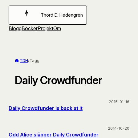
Hoppa
till
Thord D. Hedengren
innehåll
Blogg
Böcker
Projekt
Om
TDH
/
Tagg
Daily Crowdfunder
2015-01-16
Daily Crowdfunder is back at it
2014-10-20
Odd Alice släpper Daily Crowdfunder