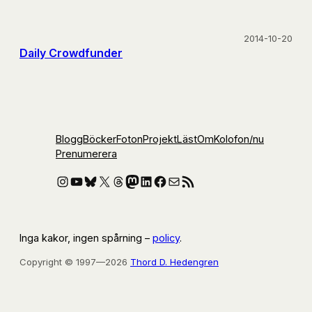
2014-10-20
Daily Crowdfunder
Blogg
Böcker
Foton
Projekt
Läst
Om
Kolofon
/nu
Prenumerera
Instagram
YouTube
Bluesky
X
Threads
Mastodon
LinkedIn
Facebook
E-post
RSS-flöde
Inga kakor, ingen spårning –
policy
.
Copyright © 1997—2026
Thord D. Hedengren