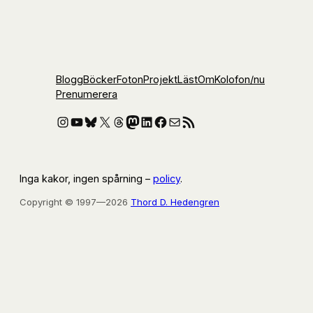
Blogg
Böcker
Foton
Projekt
Läst
Om
Kolofon
/nu
Prenumerera
Instagram
YouTube
Bluesky
X
Threads
Mastodon
LinkedIn
Facebook
E-post
RSS-flöde
Inga kakor, ingen spårning –
policy
.
Copyright © 1997—2026
Thord D. Hedengren