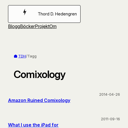
Hoppa
till
Thord D. Hedengren
innehåll
Blogg
Böcker
Projekt
Om
TDH
/
Tagg
Comixology
2014-04-26
Amazon Ruined Comixology
2011-09-16
What I use the iPad for