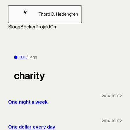
Hoppa
till
Thord D. Hedengren
innehåll
Blogg
Böcker
Projekt
Om
TDH
/
Tagg
charity
2014-10-02
One night a week
2014-10-02
One dollar every day