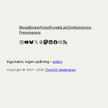
Blogg
Böcker
Foton
Projekt
Läst
Om
Kolofon
/nu
Prenumerera
Instagram
YouTube
Bluesky
X
Threads
Mastodon
LinkedIn
Facebook
E-post
RSS-flöde
Inga kakor, ingen spårning –
policy
.
Copyright © 1997—2026
Thord D. Hedengren