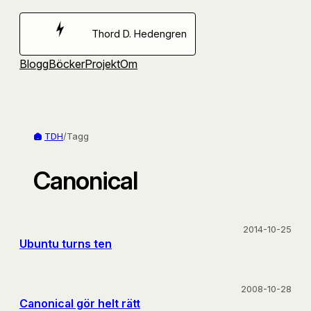
Hoppa
till
Thord D. Hedengren
innehåll
Blogg
Böcker
Projekt
Om
TDH
/
Tagg
Canonical
2014-10-25
Ubuntu turns ten
2008-10-28
Canonical gör helt rätt