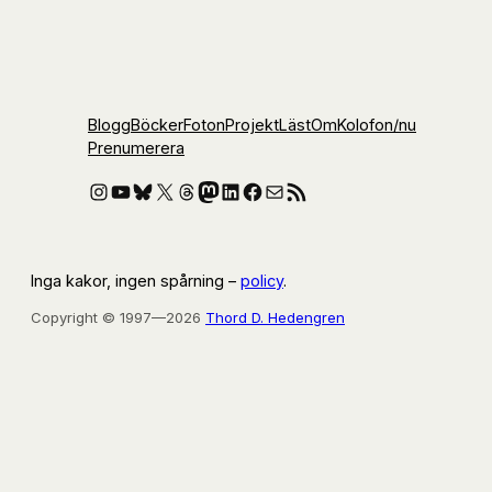
Blogg
Böcker
Foton
Projekt
Läst
Om
Kolofon
/nu
Prenumerera
Instagram
YouTube
Bluesky
X
Threads
Mastodon
LinkedIn
Facebook
E-post
RSS-flöde
Inga kakor, ingen spårning –
policy
.
Copyright © 1997—2026
Thord D. Hedengren