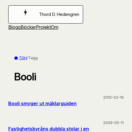
Hoppa
till
Thord D. Hedengren
innehåll
Blogg
Böcker
Projekt
Om
TDH
/
Tagg
Booli
2010-03-16
Booli smyger ut mäklarguiden
2009-05-11
Fastighetsbyråns dubbla stolar i en