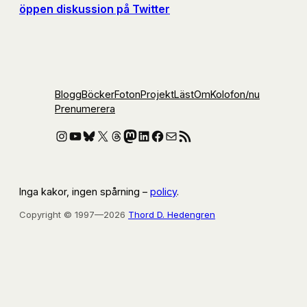
öppen diskussion på Twitter
Blogg
Böcker
Foton
Projekt
Läst
Om
Kolofon
/nu
Prenumerera
Instagram
YouTube
Bluesky
X
Threads
Mastodon
LinkedIn
Facebook
E-post
RSS-flöde
Inga kakor, ingen spårning –
policy
.
Copyright © 1997—2026
Thord D. Hedengren