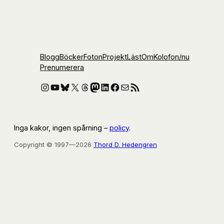
Blogg
Böcker
Foton
Projekt
Läst
Om
Kolofon
/nu
Prenumerera
Instagram
YouTube
Bluesky
X
Threads
Mastodon
LinkedIn
Facebook
E-post
RSS-flöde
Inga kakor, ingen spårning –
policy
.
Copyright © 1997—2026
Thord D. Hedengren