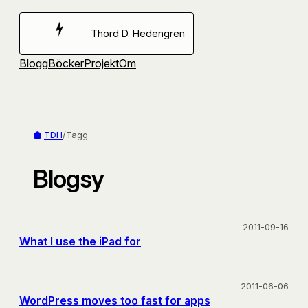
Hoppa
till
Thord D. Hedengren
innehåll
Blogg
Böcker
Projekt
Om
TDH
/
Tagg
Blogsy
2011-09-16
What I use the iPad for
2011-06-06
WordPress moves too fast for apps