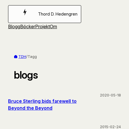
Hoppa
till
Thord D. Hedengren
innehåll
Blogg
Böcker
Projekt
Om
TDH
/
Tagg
blogs
2020-05-18
Bruce Sterling bids farewell to
Beyond the Beyond
2015-02-24