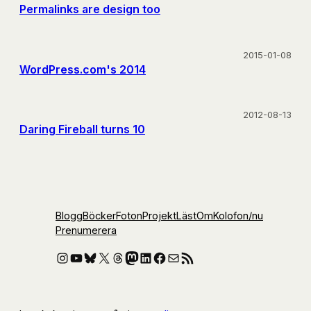
Permalinks are design too
2015-01-08
WordPress.com's 2014
2012-08-13
Daring Fireball turns 10
Blogg
Böcker
Foton
Projekt
Läst
Om
Kolofon
/nu
Prenumerera
Instagram
YouTube
Bluesky
X
Threads
Mastodon
LinkedIn
Facebook
E-post
RSS-flöde