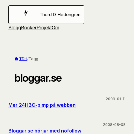
Hoppa
till
Thord D. Hedengren
innehåll
Blogg
Böcker
Projekt
Om
TDH
/
Tagg
bloggar.se
2009-01-11
Mer 24HBC-pimp på webben
2008-08-08
Bloggar.se börjar med nofollow