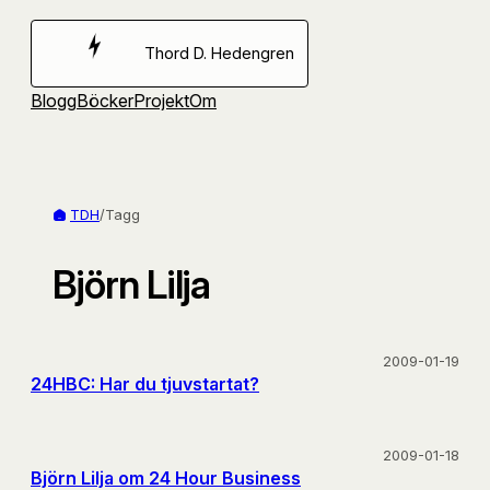
Hoppa
till
Thord D. Hedengren
innehåll
Blogg
Böcker
Projekt
Om
TDH
/
Tagg
Björn Lilja
2009-01-19
24HBC: Har du tjuvstartat?
2009-01-18
Björn Lilja om 24 Hour Business