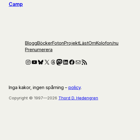
Camp
Blogg
Böcker
Foton
Projekt
Läst
Om
Kolofon
/nu
Prenumerera
Instagram
YouTube
Bluesky
X
Threads
Mastodon
LinkedIn
Facebook
E-post
RSS-flöde
Inga kakor, ingen spårning –
policy
.
Copyright © 1997—2026
Thord D. Hedengren