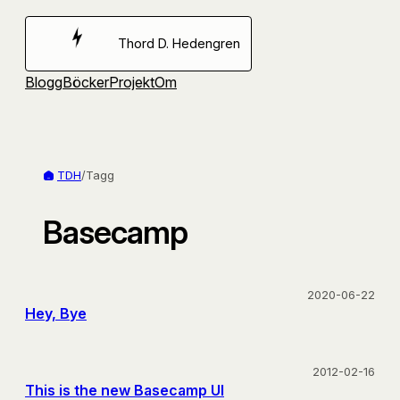
Hoppa
till
Thord D. Hedengren
innehåll
Blogg
Böcker
Projekt
Om
TDH
/
Tagg
Basecamp
2020-06-22
Hey, Bye
2012-02-16
This is the new Basecamp UI