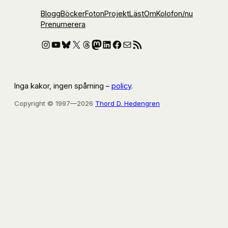
Blogg
Böcker
Foton
Projekt
Läst
Om
Kolofon
/nu
Prenumerera
Instagram
YouTube
Bluesky
X
Threads
Mastodon
LinkedIn
Facebook
E-post
RSS-flöde
Inga kakor, ingen spårning –
policy
.
Copyright © 1997—2026
Thord D. Hedengren