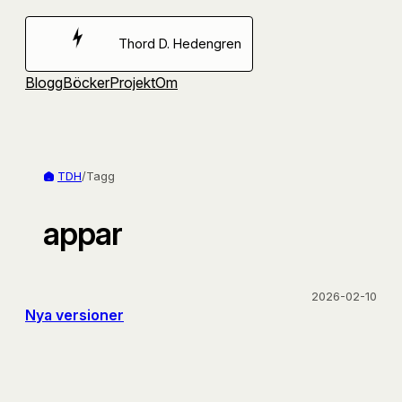
Hoppa
till
Thord D. Hedengren
innehåll
Blogg
Böcker
Projekt
Om
TDH
/
Tagg
appar
2026-02-10
Nya versioner