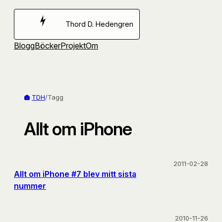
Hoppa
till
Thord D. Hedengren
innehåll
Blogg
Böcker
Projekt
Om
TDH
/
Tagg
Allt om iPhone
2011-02-28
Allt om iPhone #7 blev mitt sista
nummer
2010-11-26