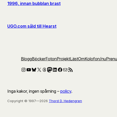
1996, innan bubblan brast
UGO.com såld till Hearst
Blogg
Böcker
Foton
Projekt
Läst
Om
Kolofon
/nu
Pren
Instagram
YouTube
Bluesky
X
Threads
Mastodon
LinkedIn
Facebook
E-post
RSS-flöde
Inga kakor, ingen spårning –
policy
.
Copyright © 1997—2026
Thord D. Hedengren