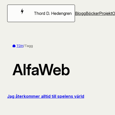
Hoppa
till
Thord D. Hedengren
Blogg
Böcker
Projekt
innehåll
TDH
/
Tagg
AlfaWeb
Jag återkommer alltid till spelens värld