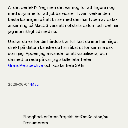
Är det perfekt? Nej, men det var nog för att frigöra nog
med utrymme för att jobba vidare. Tyvärr verkar den
bästa lösningen på att bli av med den här typen av data-
ansamling på MacOS vara att nollställa datorn och det har
jag inte riktigt tid med nu.
Undrar du varför din hårddisk är full fast du inte har något
direkt på datorn kanske du har råkat ut för samma sak
som jag. Appen jag använde för att visualisera, och
därmed ta reda på var jag skulle leta, heter
GrandPerspective
och kostar hela 39 kr.
2026-06-04
/
Mac
Blogg
Böcker
Foton
Projekt
Läst
Om
Kolofon
/nu
Prenumerera