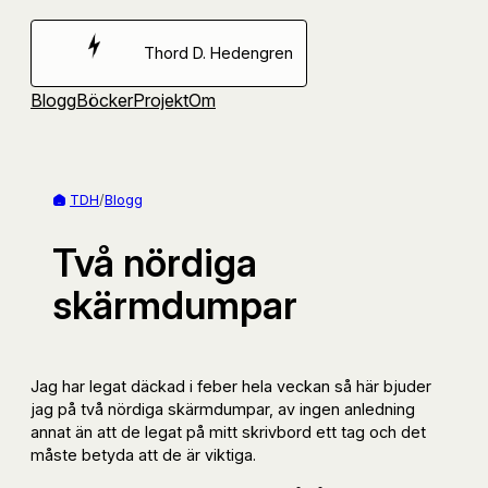
Hoppa
till
Thord D. Hedengren
innehåll
Blogg
Böcker
Projekt
Om
TDH
/
Blogg
Två nördiga
skärmdumpar
Jag har legat däckad i feber hela veckan så här bjuder
jag på två nördiga skärmdumpar, av ingen anledning
annat än att de legat på mitt skrivbord ett tag och det
måste betyda att de är viktiga.