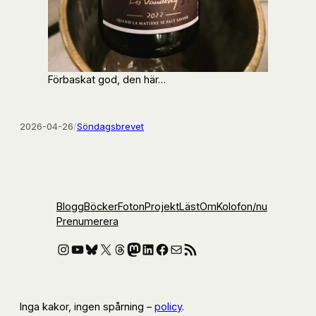
Förbaskat god, den här…
2026-04-26
/
Söndagsbrevet
Blogg
Böcker
Foton
Projekt
Läst
Om
Kolofon
/nu
Prenumerera
Instagram
YouTube
Bluesky
X
Threads
Mastodon
LinkedIn
Facebook
E-post
RSS-flöde
Inga kakor, ingen spårning –
policy
.