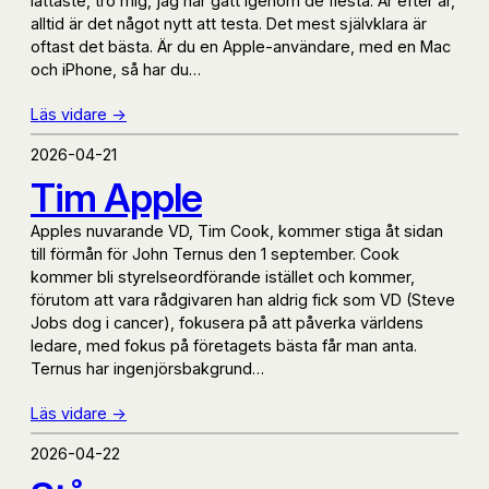
lättaste, tro mig, jag har gått igenom de flesta. År efter år,
alltid är det något nytt att testa. Det mest självklara är
oftast det bästa. Är du en Apple-användare, med en Mac
och iPhone, så har du…
Läs vidare ->
2026-04-21
Tim Apple
Apples nuvarande VD, Tim Cook, kommer stiga åt sidan
till förmån för John Ternus den 1 september. Cook
kommer bli styrelseordförande istället och kommer,
förutom att vara rådgivaren han aldrig fick som VD (Steve
Jobs dog i cancer), fokusera på att påverka världens
ledare, med fokus på företagets bästa får man anta.
Ternus har ingenjörsbakgrund…
Läs vidare ->
2026-04-22