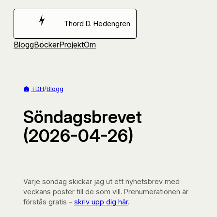
Hoppa
till
Thord D. Hedengren
innehåll
Blogg
Böcker
Projekt
Om
TDH
/
Blogg
Söndagsbrevet
(2026-04-26)
Varje söndag skickar jag ut ett nyhetsbrev med
veckans poster till de som vill. Prenumerationen är
förstås gratis –
skriv upp dig här
.