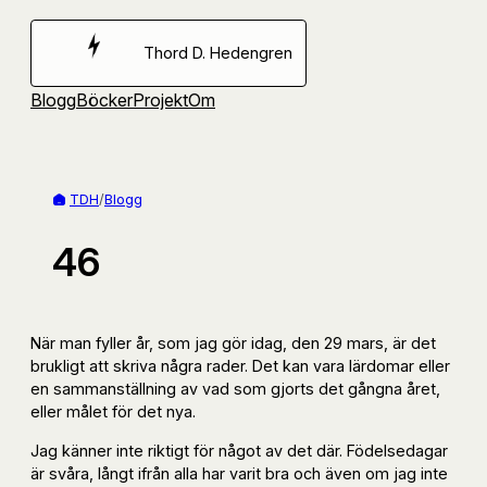
Hoppa
till
Thord D. Hedengren
innehåll
Blogg
Böcker
Projekt
Om
TDH
/
Blogg
46
När man fyller år, som jag gör idag, den 29 mars, är det
brukligt att skriva några rader. Det kan vara lärdomar eller
en sammanställning av vad som gjorts det gångna året,
eller målet för det nya.
Jag känner inte riktigt för något av det där. Födelsedagar
är svåra, långt ifrån alla har varit bra och även om jag inte