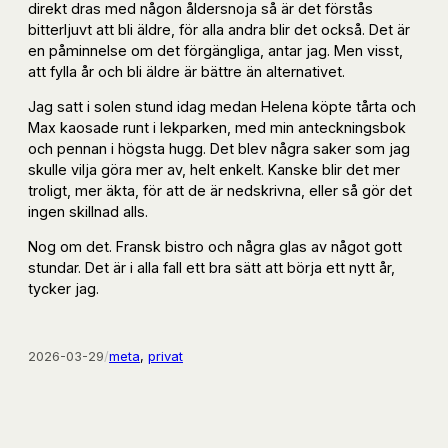
direkt dras med någon åldersnoja så är det förstås
bitterljuvt att bli äldre, för alla andra blir det också. Det är
en påminnelse om det förgängliga, antar jag. Men visst,
att fylla år och bli äldre är bättre än alternativet.
Jag satt i solen stund idag medan Helena köpte tårta och
Max kaosade runt i lekparken, med min anteckningsbok
och pennan i högsta hugg. Det blev några saker som jag
skulle vilja göra mer av, helt enkelt. Kanske blir det mer
troligt, mer äkta, för att de är nedskrivna, eller så gör det
ingen skillnad alls.
Nog om det. Fransk bistro och några glas av något gott
stundar. Det är i alla fall ett bra sätt att börja ett nytt år,
tycker jag.
2026-03-29
/
meta
, 
privat