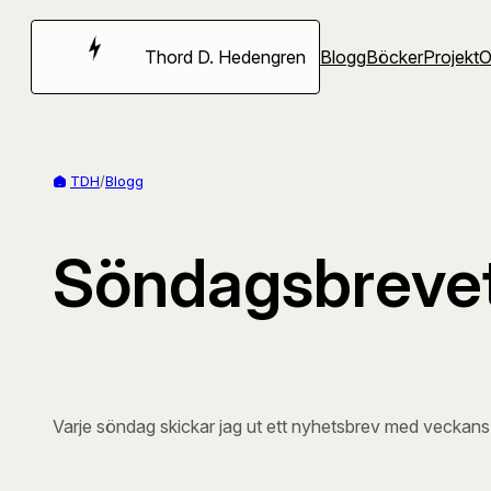
Hoppa
till
Thord D. Hedengren
Blogg
Böcker
Projekt
innehåll
TDH
/
Blogg
Söndagsbrevet
Varje söndag skickar jag ut ett nyhetsbrev med veckans p