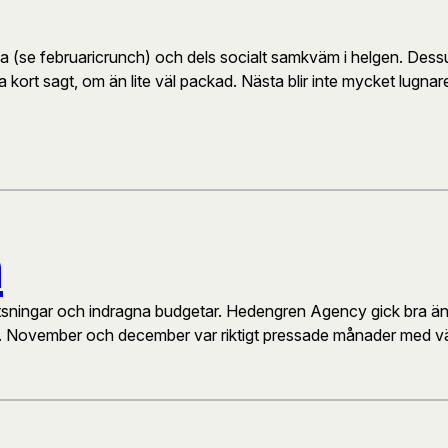
ka (se februaricrunch) och dels socialt samkväm i helgen. Dess
a kort sagt, om än lite väl packad. Nästa blir inte mycket lugnare
h
satsningar och indragna budgetar. Hedengren Agency gick bra än
. November och december var riktigt pressade månader med vä