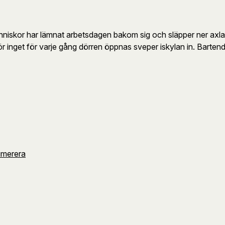
änniskor har lämnat arbetsdagen bakom sig och släpper ner axla
ör inget för varje gång dörren öppnas sveper iskylan in. Barte
umerera