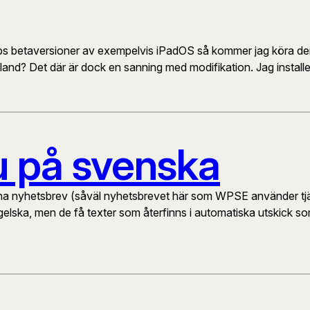
äpps betaversioner av exempelvis iPadOS så kommer jag köra dem.
bland? Det där är dock en sanning med modifikation. Jag install
u på svenska
a nyhetsbrev (såväl nyhetsbrevet här som WPSE använder tjän
engelska, men de få texter som återfinns i automatiska utskick 