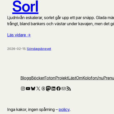
Sorl
Ljudnivån eskalerar, sorlet går upp ett par snäpp. Glada m
trångt, bland bankers och västar under kavajen, men det g
Läs vidare ->
2026-02-15
/
Söndagsbrevet
Blogg
Böcker
Foton
Projekt
Läst
Om
Kolofon
/nu
Pren
Instagram
YouTube
Bluesky
X
Threads
Mastodon
LinkedIn
Facebook
E-post
RSS-flöde
Inga kakor, ingen spårning –
policy
.