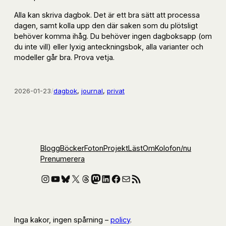
Alla kan skriva dagbok. Det är ett bra sätt att processa
dagen, samt kolla upp den där saken som du plötsligt
behöver komma ihåg. Du behöver ingen dagboksapp (om
du inte vill) eller lyxig anteckningsbok, alla varianter och
modeller går bra. Prova vetja.
2026-01-23
/
dagbok
, 
journal
, 
privat
Blogg
Böcker
Foton
Projekt
Läst
Om
Kolofon
/nu
Prenumerera
Instagram
YouTube
Bluesky
X
Threads
Mastodon
LinkedIn
Facebook
E-post
RSS-flöde
Inga kakor, ingen spårning –
policy
.