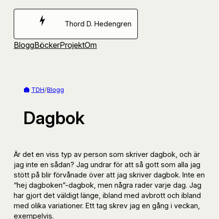
Hoppa
till
Thord D. Hedengren
innehåll
Blogg
Böcker
Projekt
Om
TDH
/
Blogg
Dagbok
Är det en viss typ av person som skriver dagbok, och är
jag inte en sådan? Jag undrar för att så gott som alla jag
stött på blir förvånade över att jag skriver dagbok. Inte en
“hej dagboken”-dagbok, men några rader varje dag. Jag
har gjort det väldigt länge, ibland med avbrott och ibland
med olika variationer. Ett tag skrev jag en gång i veckan,
exempelvis.