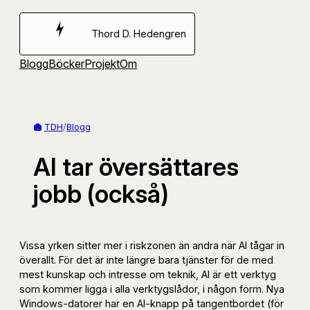
Hoppa
till
Thord D. Hedengren
innehåll
Blogg
Böcker
Projekt
Om
TDH
/
Blogg
AI tar översättares
jobb (också)
Vissa yrken sitter mer i riskzonen än andra när AI tågar in
överallt. För det är inte längre bara tjänster för de med
mest kunskap och intresse om teknik, AI är ett verktyg
som kommer ligga i alla verktygslådor, i någon form. Nya
Windows-datorer har en AI-knapp på tangentbordet (för