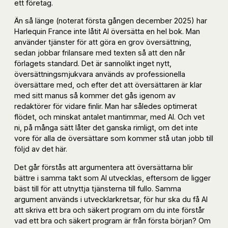
ett företag.
Än så länge (noterat första gången december 2025) har
Harlequin France inte låtit AI översätta en hel bok. Man
använder tjänster för att göra en grov översättning,
sedan jobbar frilansare med texten så att den når
förlagets standard. Det är sannolikt inget nytt,
översättningsmjukvara används av professionella
översättare med, och efter det att översättaren är klar
med sitt manus så kommer det gås igenom av
redaktörer för vidare finlir. Man har således optimerat
flödet, och minskat antalet mantimmar, med AI. Och vet
ni, på många sätt låter det ganska rimligt, om det inte
vore för alla de översättare som kommer stå utan jobb till
följd av det här.
Det går förstås att argumentera att översättarna blir
bättre i samma takt som AI utvecklas, eftersom de ligger
bäst till för att utnyttja tjänsterna till fullo. Samma
argument används i utvecklarkretsar, för hur ska du få AI
att skriva ett bra och säkert program om du inte förstår
vad ett bra och säkert program är från första början? Om