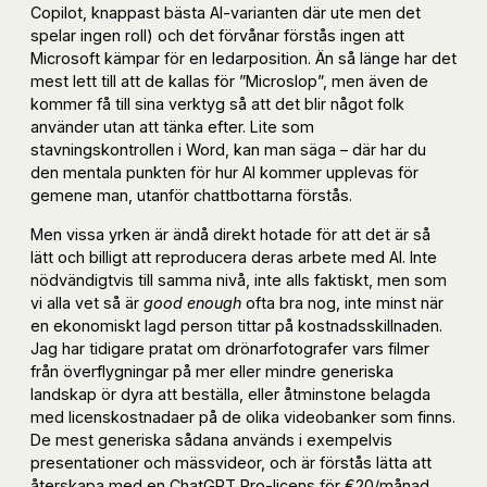
Copilot, knappast bästa AI-varianten där ute men det
spelar ingen roll) och det förvånar förstås ingen att
Microsoft kämpar för en ledarposition. Än så länge har det
mest lett till att de kallas för ”Microslop”, men även de
kommer få till sina verktyg så att det blir något folk
använder utan att tänka efter. Lite som
stavningskontrollen i Word, kan man säga – där har du
den mentala punkten för hur AI kommer upplevas för
gemene man, utanför chattbottarna förstås.
Men vissa yrken är ändå direkt hotade för att det är så
lätt och billigt att reproducera deras arbete med AI. Inte
nödvändigtvis till samma nivå, inte alls faktiskt, men som
vi alla vet så är
good enough
ofta bra nog, inte minst när
en ekonomiskt lagd person tittar på kostnadsskillnaden.
Jag har tidigare pratat om drönarfotografer vars filmer
från överflygningar på mer eller mindre generiska
landskap ör dyra att beställa, eller åtminstone belagda
med licenskostnadaer på de olika videobanker som finns.
De mest generiska sådana används i exempelvis
presentationer och mässvideor, och är förstås lätta att
återskapa med en ChatGPT Pro-licens för €20/månad.