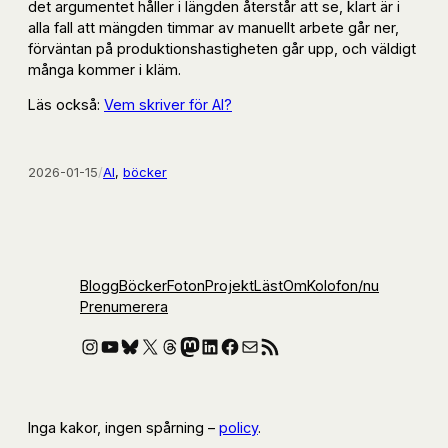
det argumentet håller i längden återstår att se, klart är i
alla fall att mängden timmar av manuellt arbete går ner,
förväntan på produktionshastigheten går upp, och väldigt
många kommer i kläm.
Läs också:
Vem skriver för AI?
2026-01-15
/
AI
, 
böcker
Blogg
Böcker
Foton
Projekt
Läst
Om
Kolofon
/nu
Prenumerera
Instagram
YouTube
Bluesky
X
Threads
Mastodon
LinkedIn
Facebook
E-post
RSS-flöde
Inga kakor, ingen spårning –
policy
.