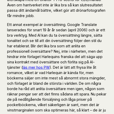
Även om hantverket inte är lika bra så kan slutresultatet
passa ditt ändamål bättre, vilket gör att drönarfotografen
får mindre jobb.
Ett annat exempel är översättning. Google Translate
lanserades för snart 19 år år sedan (april 2006) och är ett
bra verktyg. Med AI kan du ta översättning längre, sätta
tonalitet och se till att din översättning följer den stil du
har etablerat. Blir det lika bra som att anlita en
professionell översättare? Nej, inte i närheten, men det
hindrar inte förlaget Harlequins franska del att säga upp
sina kontrakt med översättare och förlita sig på AI-
tjänster (
läs mer hos PW
). Det är lätt att fnysa lite åt
romance, vilket är vad Harlequin är kända för, men
böckerna säljer om inte mest så abnormt stora mängder,
och förlaget är bland de största i världen. De om några
borde ha råd att anlita översättare men igen, någon som
räknar pengar ser att det finns sådana att spara. Nu pekar
de på nedåtgående försäljning och låga priser på
pocketböckerna, vilket säkerligen är sant, men det är
vinstmarginalen som ska optimeras här, så klart – de är ju