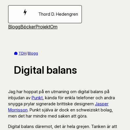
Hoppa
till
Thord D. Hedengren
innehåll
Blogg
Böcker
Projekt
Om
TDH
/
Blogg
Digital balans
Jag har hoppat på en utmaning om digital balans på
inbjudan av
Punkt
, kända för enkla telefoner och andra
snygga prylar signerade brittiske designern
Jasper
Morrisson
. Punkt själva är dock en schweiziskt bolag,
men det har mindre med saken att göra.
Digital balans däremot, det är hela grejen. Tanken är att