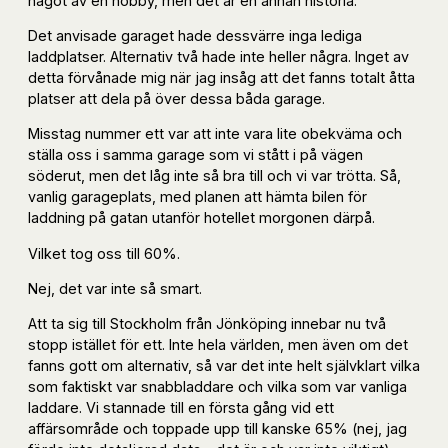
något av en hobby, men det är en annan historia.
Det anvisade garaget hade dessvärre inga lediga
laddplatser. Alternativ två hade inte heller några. Inget av
detta förvånade mig när jag insåg att det fanns totalt åtta
platser att dela på över dessa båda garage.
Misstag nummer ett var att inte vara lite obekväma och
ställa oss i samma garage som vi stått i på vägen
söderut, men det låg inte så bra till och vi var trötta. Så,
vanlig garageplats, med planen att hämta bilen för
laddning på gatan utanför hotellet morgonen därpå.
Vilket tog oss till 60%.
Nej, det var inte så smart.
Att ta sig till Stockholm från Jönköping innebar nu två
stopp istället för ett. Inte hela världen, men även om det
fanns gott om alternativ, så var det inte helt självklart vilka
som faktiskt var snabbladdare och vilka som var vanliga
laddare. Vi stannade till en första gång vid ett
affärsområde och toppade upp till kanske 65% (nej, jag