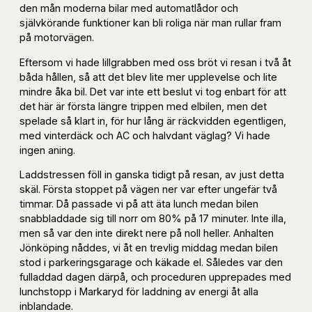
den mån moderna bilar med automatlådor och
självkörande funktioner kan bli roliga när man rullar fram
på motorvägen.
Eftersom vi hade lillgrabben med oss bröt vi resan i två åt
båda hållen, så att det blev lite mer upplevelse och lite
mindre åka bil. Det var inte ett beslut vi tog enbart för att
det här är första längre trippen med elbilen, men det
spelade så klart in, för hur lång är räckvidden egentligen,
med vinterdäck och AC och halvdant väglag? Vi hade
ingen aning.
Laddstressen föll in ganska tidigt på resan, av just detta
skäl. Första stoppet på vägen ner var efter ungefär två
timmar. Då passade vi på att äta lunch medan bilen
snabbladdade sig till norr om 80% på 17 minuter. Inte illa,
men så var den inte direkt nere på noll heller. Anhalten
Jönköping nåddes, vi åt en trevlig middag medan bilen
stod i parkeringsgarage och käkade el. Således var den
fulladdad dagen därpå, och proceduren upprepades med
lunchstopp i Markaryd för laddning av energi åt alla
inblandade.