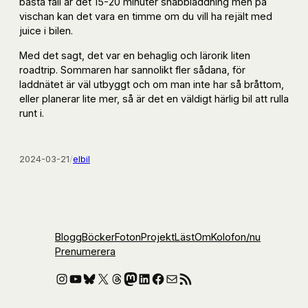
bästa fall är det 15-20 minuter snabbladdning men på
vischan kan det vara en timme om du vill ha rejält med
juice i bilen.
Med det sagt, det var en behaglig och lärorik liten
roadtrip. Sommaren har sannolikt fler sådana, för
laddnätet är väl utbyggt och om man inte har så bråttom,
eller planerar lite mer, så är det en väldigt härlig bil att rulla
runt i.
2024-03-21
/
elbil
Blogg
Böcker
Foton
Projekt
Läst
Om
Kolofon
/nu
Prenumerera
Instagram
YouTube
Bluesky
X
Threads
Mastodon
LinkedIn
Facebook
E-post
RSS-flöde