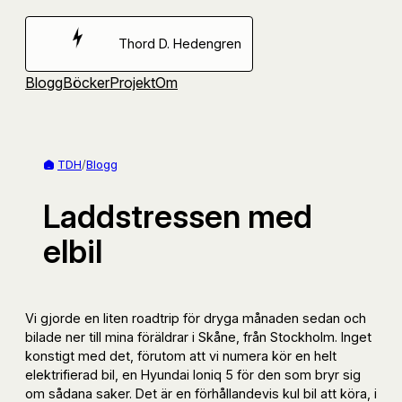
Hoppa
till
Thord D. Hedengren
innehåll
Blogg
Böcker
Projekt
Om
TDH
/
Blogg
Laddstressen med
elbil
Vi gjorde en liten roadtrip för dryga månaden sedan och
bilade ner till mina föräldrar i Skåne, från Stockholm. Inget
konstigt med det, förutom att vi numera kör en helt
elektrifierad bil, en Hyundai Ioniq 5 för den som bryr sig
om sådana saker. Det är en förhållandevis kul bil att köra, i