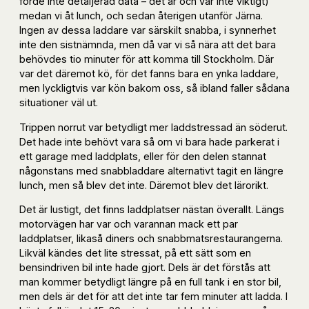
förde inte detaljerad data – det är och var inte viktigt)
medan vi åt lunch, och sedan återigen utanför Järna.
Ingen av dessa laddare var särskilt snabba, i synnerhet
inte den sistnämnda, men då var vi så nära att det bara
behövdes tio minuter för att komma till Stockholm. Där
var det däremot kö, för det fanns bara en ynka laddare,
men lyckligtvis var kön bakom oss, så ibland faller sådana
situationer väl ut.
Trippen norrut var betydligt mer laddstressad än söderut.
Det hade inte behövt vara så om vi bara hade parkerat i
ett garage med laddplats, eller för den delen stannat
någonstans med snabbladdare alternativt tagit en längre
lunch, men så blev det inte. Däremot blev det lärorikt.
Det är lustigt, det finns laddplatser nästan överallt. Längs
motorvägen har var och varannan mack ett par
laddplatser, likaså diners och snabbmatsrestaurangerna.
Likväl kändes det lite stressat, på ett sätt som en
bensindriven bil inte hade gjort. Dels är det förstås att
man kommer betydligt längre på en full tank i en stor bil,
men dels är det för att det inte tar fem minuter att ladda. I