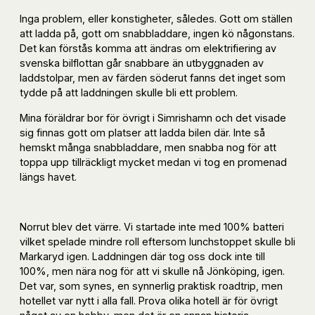
Inga problem, eller konstigheter, således. Gott om ställen
att ladda på, gott om snabbladdare, ingen kö någonstans.
Det kan förstås komma att ändras om elektrifiering av
svenska bilflottan går snabbare än utbyggnaden av
laddstolpar, men av färden söderut fanns det inget som
tydde på att laddningen skulle bli ett problem.
Mina föräldrar bor för övrigt i Simrishamn och det visade
sig finnas gott om platser att ladda bilen där. Inte så
hemskt många snabbladdare, men snabba nog för att
toppa upp tillräckligt mycket medan vi tog en promenad
längs havet.
Norrut blev det värre. Vi startade inte med 100% batteri
vilket spelade mindre roll eftersom lunchstoppet skulle bli
Markaryd igen. Laddningen där tog oss dock inte till
100%, men nära nog för att vi skulle nå Jönköping, igen.
Det var, som synes, en synnerlig praktisk roadtrip, men
hotellet var nytt i alla fall. Prova olika hotell är för övrigt