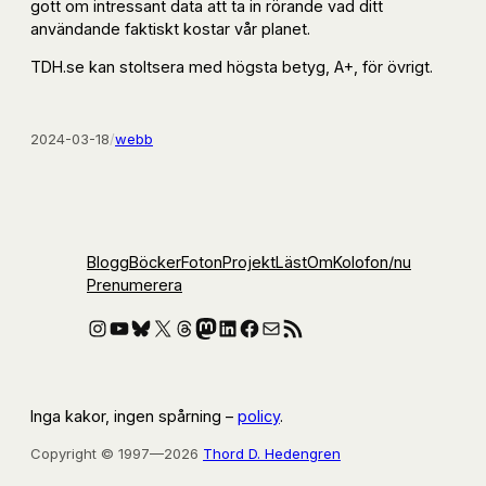
gott om intressant data att ta in rörande vad ditt
användande faktiskt kostar vår planet.
TDH.se kan stoltsera med högsta betyg, A+, för övrigt.
2024-03-18
/
webb
Blogg
Böcker
Foton
Projekt
Läst
Om
Kolofon
/nu
Prenumerera
Instagram
YouTube
Bluesky
X
Threads
Mastodon
LinkedIn
Facebook
E-post
RSS-flöde
Inga kakor, ingen spårning –
policy
.
Copyright © 1997—2026
Thord D. Hedengren