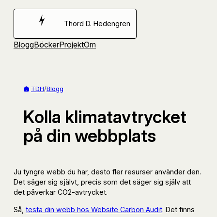
Hoppa
till
Thord D. Hedengren
innehåll
Blogg
Böcker
Projekt
Om
TDH
/
Blogg
Kolla klimatavtrycket
på din webbplats
Ju tyngre webb du har, desto fler resurser använder den.
Det säger sig självt, precis som det säger sig själv att
det påverkar CO2-avtrycket.
Så,
testa din webb hos Website Carbon Audit
. Det finns