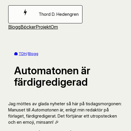
Hoppa
till
Thord D. Hedengren
innehåll
Blogg
Böcker
Projekt
Om
TDH
/
Blogg
Automatonen är
färdigredigerad
Jag möttes av glada nyheter så här på tisdagsmorgonen:
Manuset till
Automatonen
är, enligt min redaktör på
förlaget, färdigredigerat. Det förtjänar ett utropstecken
och en emoji, minsann! 🎉