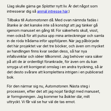
(Jag skulle gärna ge
Splatter
nytt liv. Är det något som
intresserar dig så
anmäl intresse här
.)
Tillbaka till
Automatonen
då. Med ovan nämnda fadäs i
åtanke är det kanske inte så konstigt att jag tänker gå
igenom manuset en gång till. För säkerhets skull, visst,
men också för att putsa upp mina anteckningar och samla
in de röda trådarna inför uppföljaren. När jag påbörjade
det här projektet var det tre böcker, och även om mycket
av handlingen finns kvar sedan dess, så har nya
infallsvinklar och idéer tillkommit. Jag behöver vara säker
på att de är ordentligt förankrade, för även om du kan
smyga ut ett korrigerat omslag i en andra tryckning, så är
det desto svårare att komplettera intrigen i en publicerad
bok.
För den närmar sig nu,
Automatonen
. Nästa steg i
processen, efter det att jag nojat färdigt med manuset,
är formgivningen. Jag kommer ha åsikter där, milt
uttryckt. Vi får väl se hur väl de tas emot.