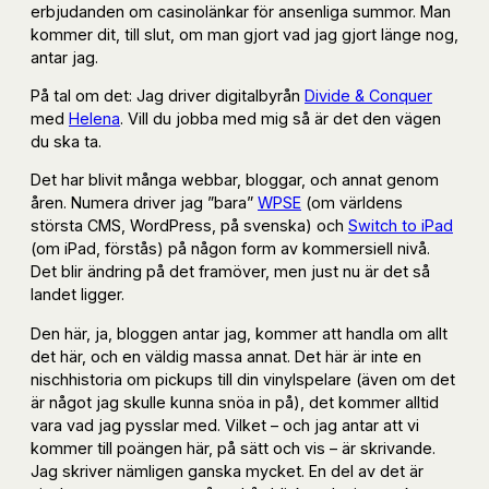
erbjudanden om casinolänkar för ansenliga summor. Man
kommer dit, till slut, om man gjort vad jag gjort länge nog,
antar jag.
På tal om det: Jag driver digitalbyrån
Divide & Conquer
med
Helena
. Vill du jobba med mig så är det den vägen
du ska ta.
Det har blivit många webbar, bloggar, och annat genom
åren. Numera driver jag ”bara”
WPSE
(om världens
största CMS, WordPress, på svenska) och
Switch to iPad
(om iPad, förstås) på någon form av kommersiell nivå.
Det blir ändring på det framöver, men just nu är det så
landet ligger.
Den här, ja, bloggen antar jag, kommer att handla om allt
det här, och en väldig massa annat. Det här är inte en
nischhistoria om pickups till din vinylspelare (även om det
är något jag skulle kunna snöa in på), det kommer alltid
vara vad jag pysslar med. Vilket – och jag antar att vi
kommer till poängen här, på sätt och vis – är skrivande.
Jag skriver nämligen ganska mycket. En del av det är