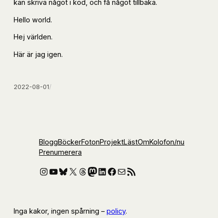
kan skriva något i kod, och få något tillbaka.
Hello world.
Hej världen.
Här är jag igen.
2022-08-01
/
Blogg
Böcker
Foton
Projekt
Läst
Om
Kolofon
/nu
Prenumerera
Instagram
YouTube
Bluesky
X
Threads
Mastodon
LinkedIn
Facebook
E-post
RSS-flöde
Inga kakor, ingen spårning –
policy
.