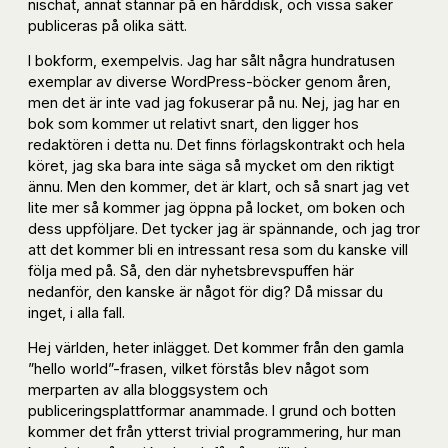
nischat, annat stannar på en hårddisk, och vissa saker
publiceras på olika sätt.
I bokform, exempelvis. Jag har sålt några hundratusen
exemplar av diverse WordPress-böcker genom åren,
men det är inte vad jag fokuserar på nu. Nej, jag har en
bok som kommer ut relativt snart, den ligger hos
redaktören i detta nu. Det finns förlagskontrakt och hela
köret, jag ska bara inte säga så mycket om den riktigt
ännu. Men den kommer, det är klart, och så snart jag vet
lite mer så kommer jag öppna på locket, om boken och
dess uppföljare. Det tycker jag är spännande, och jag tror
att det kommer bli en intressant resa som du kanske vill
följa med på. Så, den där nyhetsbrevspuffen här
nedanför, den kanske är något för dig? Då missar du
inget, i alla fall.
Hej världen, heter inlägget. Det kommer från den gamla
”hello world”-frasen, vilket förstås blev något som
merparten av alla bloggsystem och
publiceringsplattformar anammade. I grund och botten
kommer det från ytterst trivial programmering, hur man