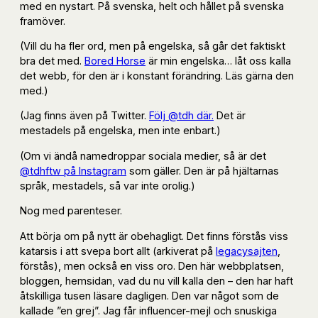
med en nystart. På svenska, helt och hållet på svenska
framöver.
(Vill du ha fler ord, men på engelska, så går det faktiskt
bra det med.
Bored Horse
är min engelska… låt oss kalla
det webb, för den är i konstant förändring. Läs gärna den
med.)
(Jag finns även på Twitter.
Följ @tdh där.
Det är
mestadels på engelska, men inte enbart.)
(Om vi ändå namedroppar sociala medier, så är det
@tdhftw på Instagram
som gäller. Den är på hjältarnas
språk, mestadels, så var inte orolig.)
Nog med parenteser.
Att börja om på nytt är obehagligt. Det finns förstås viss
katarsis i att svepa bort allt (arkiverat på
legacysajten
,
förstås), men också en viss oro. Den här webbplatsen,
bloggen, hemsidan, vad du nu vill kalla den – den har haft
åtskilliga tusen läsare dagligen. Den var något som de
kallade ”en grej”. Jag får influencer-mejl och snuskiga