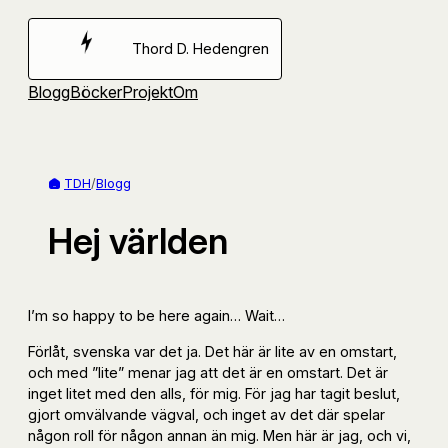
Hoppa
till
Thord D. Hedengren
innehåll
Blogg
Böcker
Projekt
Om
TDH
/
Blogg
Hej världen
I’m so happy to be here again… Wait…
Förlåt, svenska var det ja. Det här är lite av en omstart,
och med ”lite” menar jag att det är en omstart. Det är
inget litet med den alls, för mig. För jag har tagit beslut,
gjort omvälvande vägval, och inget av det där spelar
någon roll för någon annan än mig. Men här är jag, och vi,