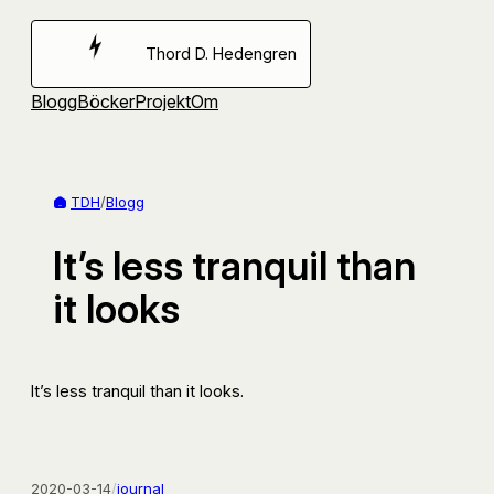
Hoppa
till
Thord D. Hedengren
innehåll
Blogg
Böcker
Projekt
Om
TDH
/
Blogg
It’s less tranquil than
it looks
It’s less tranquil than it looks.
2020-03-14
/
journal