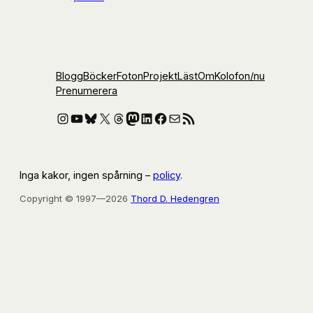
Blogg
Böcker
Foton
Projekt
Läst
Om
Kolofon
/nu
Prenumerera
Instagram
YouTube
Bluesky
X
Threads
Mastodon
LinkedIn
Facebook
E-post
RSS-flöde
Inga kakor, ingen spårning –
policy
.
Copyright © 1997—2026
Thord D. Hedengren